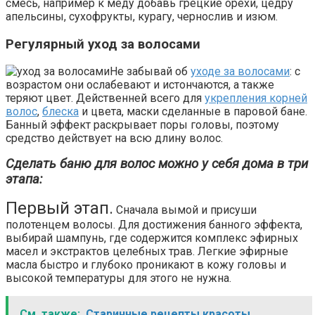
смесь, например к меду добавь грецкие орехи, цедру
апельсины, сухофрукты, курагу, чернослив и изюм.
Регулярный уход за волосами
Не забывай об
уходе за волосами
: с
возрастом они ослабевают и истончаются, а также
теряют цвет. Действенней всего для
укрепления корней
волос
,
блеска
и цвета, маски сделанные в паровой бане.
Банный эффект раскрывает поры головы, поэтому
средство действует на всю длину волос.
Сделать баню для волос можно у себя дома в три
этапа:
Первый этап.
Сначала вымой и присуши
полотенцем волосы. Для достижения банного эффекта,
выбирай шампунь, где содержится комплекс эфирных
масел и экстрактов целебных трав. Легкие эфирные
масла быстро и глубоко проникают в кожу головы и
высокой температуры для этого не нужна.
См. также:
Старинные рецепты красоты