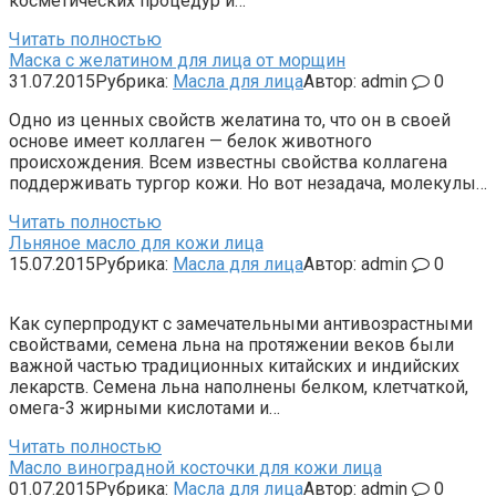
косметических процедур и…
Читать полностью
Маска с желатином для лица от морщин
31.07.2015
Рубрика:
Масла для лица
Автор:
admin
0
Одно из ценных свойств желатина то, что он в своей
основе имеет коллаген — белок животного
происхождения. Всем известны свойства коллагена
поддерживать тургор кожи. Но вот незадача, молекулы…
Читать полностью
Льняное масло для кожи лица
15.07.2015
Рубрика:
Масла для лица
Автор:
admin
0
Как суперпродукт с замечательными антивозрастными
свойствами, семена льна на протяжении веков были
важной частью традиционных китайских и индийских
лекарств. Семена льна наполнены белком, клетчаткой,
омега-3 жирными кислотами и…
Читать полностью
Масло виноградной косточки для кожи лица
01.07.2015
Рубрика:
Масла для лица
Автор:
admin
0