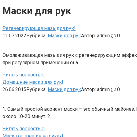
Маски для рук
Регенерирующая мазь для рук!
11.07.2022
Рубрика:
Маски для рук
Автор:
admin
0
Омолаживающая мазь для рук с регенерирующим эффектом!
при регулярном применении она…
Читать полностью
Домашние маски для рук!
26.06.2015
Рубрика:
Маски для рук
Автор:
admin
0
1. Самый простой вариант маски – это обычный майонез
около 10-20 минут. 2….
Читать полностью
Маска от трещин на руках!