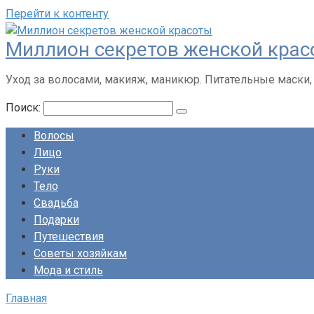
Перейти к контенту
Миллион секретов женской кра
Уход за волосами, макияж, маникюр. Питательные маски,
Поиск:
Волосы
Лицо
Руки
Тело
Свадьба
Подарки
Путешествия
Советы хозяйкам
Мода и стиль
Главная