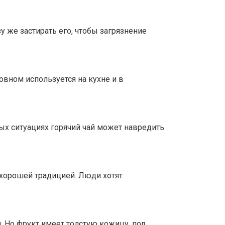
зу же застирать его, чтобы загрязнение
овном используется на кухне и в
рых ситуациях горячий чай может навредить
 хорошей традицией. Люди хотят
 Но фрукт имеет толстую кожицу, под