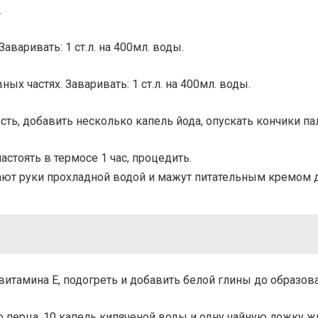
.
аваривать: 1 ст.л. на 400мл. воды.
ых частях. Заваривать: 1 ст.л. на 400мл. воды.
ь, добавить несколько капель йода, опускать кончики па
астоять в термосе 1 час, процедить.
ают руки прохладной водой и мажут питательным кремом д
и витамина Е, подогреть и добавить белой глины до образо
перца, 10 капель кипяченой воды и одну чайную ложку жи