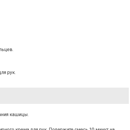
льцев.
ля рук.
вания кашицы.
рного крема для рук. Подержите смесь 10 минут на