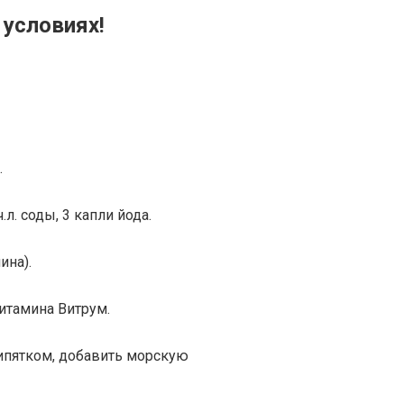
 условиях!
.
.л. соды, 3 капли йода.
ина).
витамина Витрум.
кипятком, добавить морскую