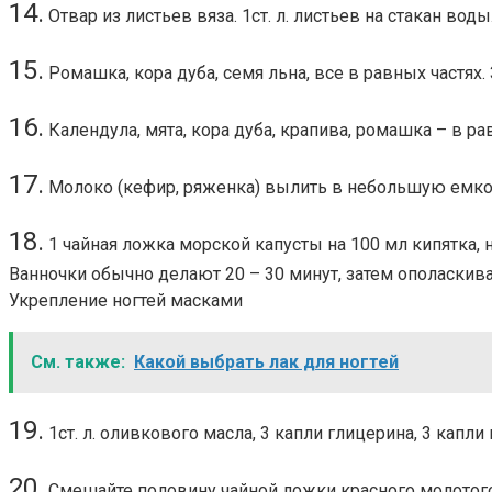
14.
Отвар из листьев вяза. 1ст. л. листьев на стакан воды
15.
Ромашка, кора дуба, семя льна, все в равных частях. З
16.
Календула, мята, кора дуба, крапива, ромашка – в равн
17.
Молоко (кефир, ряженка) вылить в небольшую емкост
18.
1 чайная ложка морской капусты на 100 мл кипятка, н
Ванночки обычно делают 20 – 30 минут, затем ополаскив
Укрепление ногтей масками
См. также:
Какой выбрать лак для ногтей
19.
1ст. л. оливкового масла, 3 капли глицерина, 3 капл
20.
Смешайте половину чайной ложки красного молотого 