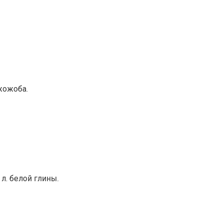
 жожоба.
 л. белой глины.