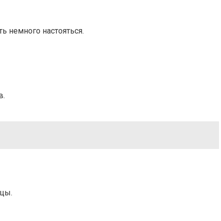
ть немного настояться.
в.
ицы.