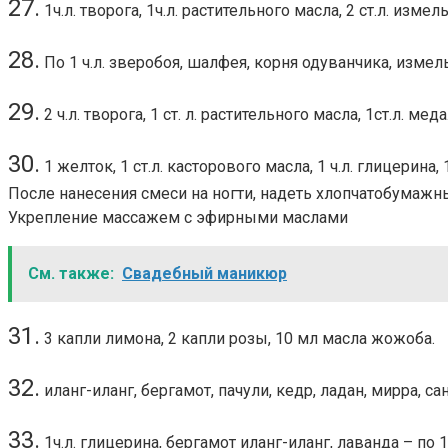
27.
1ч.л. творога, 1ч.л. растительного масла, 2 ст.л. из
28.
По 1 ч.л. зверобоя, шалфея, корня одуванчика, изме
29.
2 ч.л. творога, 1 ст. л. растительного масла, 1ст.л. 
30.
1 желток, 1 ст.л. касторового масла, 1 ч.л. глицерина
После нанесения смеси на ногти, надеть хлопчатобумажн
Укрепление массажем с эфирными маслами
См. также:
Свадебный маникюр
31.
3 капли лимона, 2 капли розы, 10 мл масла жожоба.
32.
иланг-иланг, бергамот, пачули, кедр, ладан, мирра, с
33.
1ч.л. глицерина, бергамот иланг-иланг, лаванда – по 1