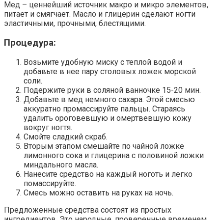
Мед – ценнейший источник макро и микро элементов,
питает и смягчает. Масло и глицерин сделают ногти
эластичными, прочными, блестящими.
Процедура:
Возьмите удобную миску с теплой водой и
добавьте в нее пару столовых ложек морской
соли.
Подержите руки в соляной ванночке 15-20 мин.
Добавьте в мед немного сахара. Этой смесью
аккуратно промассируйте пальцы. Стараясь
удалить ороговевшую и омертвевшую кожу
вокруг ногтя.
Смойте сладкий скраб.
Вторым этапом смешайте по чайной ложке
лимонного сока и глицерина с половиной ложки
миндального масла.
Нанесите средство на каждый ноготь и легко
помассируйте.
Смесь можно оставить на руках на ночь.
Предложенные средства состоят из простых
ингредиентов. Это народные, проверенные временем