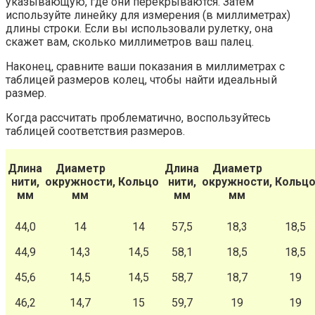
указывающую, где они перекрываются. Затем
используйте линейку для измерения (в миллиметрах)
длины строки. Если вы использовали рулетку, она
скажет вам, сколько миллиметров ваш палец.
Наконец, сравните ваши показания в миллиметрах с
таблицей размеров колец, чтобы найти идеальный
размер.
Когда рассчитать проблематично, воспользуйтесь
таблицей соответствия размеров.
Длина
Диаметр
Длина
Диаметр
нити,
окружности,
Кольцо
нити,
окружности,
Кольц
мм
мм
мм
мм
44,0
14
14
57,5
18,3
18,5
44,9
14,3
14,5
58,1
18,5
18,5
45,6
14,5
14,5
58,7
18,7
19
46,2
14,7
15
59,7
19
19