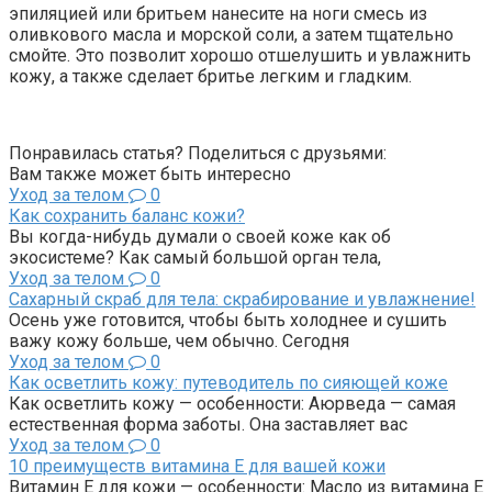
эпиляцией или бритьем нанесите на ноги смесь из
оливкового масла и морской соли, а затем тщательно
смойте. Это позволит хорошо отшелушить и увлажнить
кожу, а также сделает бритье легким и гладким.
Понравилась статья? Поделиться с друзьями:
Вам также может быть интересно
Уход за телом
0
Как сохранить баланс кожи?
Вы когда-нибудь думали о своей коже как об
экосистеме? Как самый большой орган тела,
Уход за телом
0
Сахарный скраб для тела: скрабирование и увлажнение!
Осень уже готовится, чтобы быть холоднее и сушить
важу кожу больше, чем обычно. Сегодня
Уход за телом
0
Как осветлить кожу: путеводитель по сияющей коже
Как осветлить кожу — особенности: Аюрведа — самая
естественная форма заботы. Она заставляет вас
Уход за телом
0
10 преимуществ витамина Е для вашей кожи
Витамин Е для кожи — особенности: Масло из витамина Е