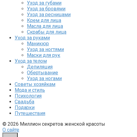
Уход за губами
Уход за бровями
Уход за ресницами
Крем для лица
Масла для лица
Скрабы для лица
Уход за руками
Маникюр
Уход за ногтями
Маски для рук
Уход за телом
Депиляция
Обертывание
Уход за ногами
Советы хозяйкам
Мода и стиль
Психология
Свадьба
Подарки
Путешествия
© 2026 Миллион секретов женской красоты
О сайте