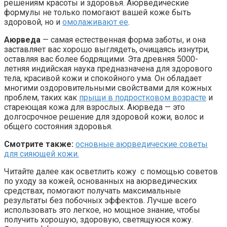
решениям красоты и здоровья. Аюрведические
формулы не только помогают вашей коже быть
здоровой, но и
омолаживают ее
.
Аюрведа
— самая естественная форма заботы, и она
заставляет вас хорошо выглядеть, очищаясь изнутри,
оставляя вас более бодрящими. Эта древняя 5000-
летняя индийская наука предназначена для здорового
тела, красивой кожи и спокойного ума. Он обладает
многими оздоровительными свойствами для кожных
проблем, таких как
прыщи в подростковом возрасте
и
стареющая кожа для взрослых. Аюрведа — это
долгосрочное решение для здоровой кожи, волос и
общего состояния здоровья.
Смотрите также:
основные аюрведические советы
для сияющей кожи.
Читайте далее как осветлить кожу с помощью советов
по уходу за кожей, основанных на аюрведических
средствах, помогают получать максимальные
результаты без побочных эффектов. Лучше всего
использовать это легкое, но мощное знание, чтобы
получить хорошую, здоровую, светящуюся кожу.