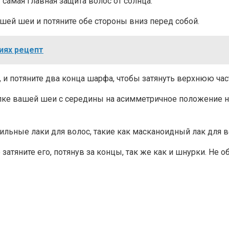
самая главная защита волос от солнца.
шей шеи и потяните обе стороны вниз перед собой.
иях рецепт
 и потяните два конца шарфа, чтобы затянуть верхнюю час
лке вашей шеи с середины на асимметричное положение на
ильные лаки для волос, такие как масканоидный лак для в
атяните его, потянув за концы, так же как и шнурки. Не обя