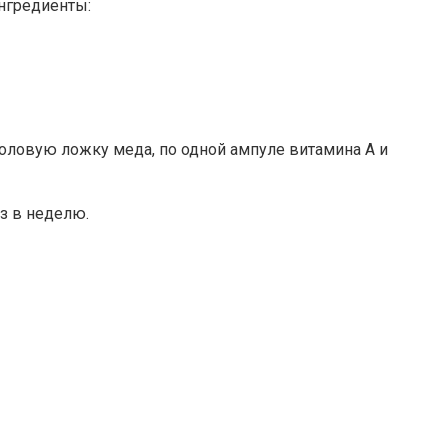
Ингредиенты:
столовую ложку меда, по одной ампуле витамина А и
з в неделю.