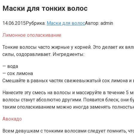
Маски для тонких волос
14.06.2015
Рубрика:
Маски для волос
Автор:
admin
Лимонное ополаскивание
Тонкие волосы часто жирные у корней. Это делает их вя
силы, оздоравливает. Ингредиенты:
— вода
— сок лимона
Смешайте в равных частях свежевыжатый сок лимона и 
Нанесите эту смесь на волосы и массируйте в течение 5 
волосы станут абсолютно другими. Появится блеск, они 
таким ополаскиванием можно иногда заменять полностью 
Авокадо
Всем девушкам с тонкими волосами следует помнить, что