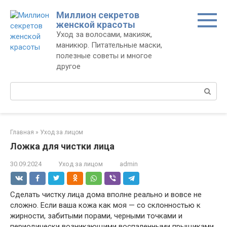
Перейти
Миллион секретов
к
женской красоты
контенту
Уход за волосами, макияж,
маникюр. Питательные маски,
полезные советы и многое
другое
Поиск:
Главная
»
Уход за лицом
Ложка для чистки лица
30.09.2024
Уход за лицом
admin
Сделать чистку лица дома вполне реально и вовсе не
сложно. Если ваша кожа как моя — со склонностью к
жирности, забитыми порами, черными точками и
периодически возникающими воспаленными прыщиками,