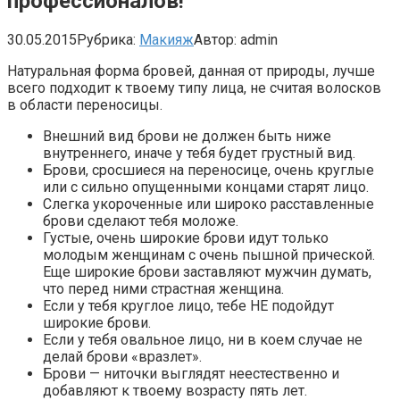
профессионалов!
30.05.2015
Рубрика:
Макияж
Автор:
admin
Натуральная форма бровей, данная от природы, лучше
всего подходит к твоему типу лица, не считая волосков
в области переносицы.
Внешний вид брови не должен быть ниже
внутреннего, иначе у тебя будет грустный вид.
Брови, сросшиеся на переносице, очень круглые
или с сильно опущенными концами старят лицо.
Слегка укороченные или широко расставленные
брови сделают тебя моложе.
Густые, очень широкие брови идут только
молодым женщинам с очень пышной прической.
Еще широкие брови заставляют мужчин думать,
что перед ними страстная женщина.
Если у тебя круглое лицо, тебе НЕ подойдут
широкие брови.
Если у тебя овальное лицо, ни в коем случае не
делай брови «вразлет».
Брови — ниточки выглядят неестественно и
добавляют к твоему возрасту пять лет.