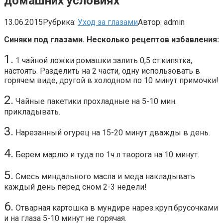
домашних условиях
13.06.2015
Рубрика:
Уход за глазами
Автор:
admin
Синяки под глазами. Несколько рецептов избавления:
1.
1 чайной ложки ромашки залить 0,5 ст.кипятка,
настоять. Разделить на 2 части, одну использовать в
горячем виде, другой в холодном по 10 минут примочки!
2.
Чайные пакетики прохладные на 5-10 мин.
прикладывать.
3.
Нарезанный огурец на 15-20 минут дважды в день.
4.
Берем марлю и туда по 1ч.л творога на 10 минут.
5.
Смесь миндального масла и меда накладывать
каждый день перед сном 2-3 недели!
6.
Отварная картошка в мундире нарез.круп.брусочками
и на глаза 5-10 минут не горячая.