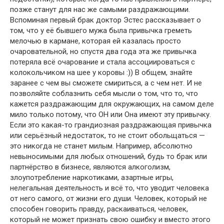
позже станут для нас же самыми раздражающими.
Вспоминая первый брак доктор Эстес рассказывает о
том, что у её бывшего мужа была привычка греметь
мелочью в кармане, которая ей казалась просто
очаровательной, но спустя два года эта же привычка
потеряла всё очарование и стала ассоциироваться с
колокольчиком на шее у коровы :)) В общем, знайте
заранее с чем вы сможете смириться, а с чем нет. И не
позволяйте соблазнить себя мысли о том, что то, что
кажется раздражающим для окружающих, на самом деле
мило только потому, что ОН или Она имеют эту привычку.
Если это какая-то грандиозная раздражающая привычка
или серьёзный недостаток, то не стоит обольщаться —
это никогда не станет милым. Например, абсолютно
невыносимыми для любых отношений, будь то брак или
партнёрство в бизнесе, являются алкоголизм,
злоупотребление наркотиками, азартные игры,
нелегальная деятельность и всё то, что уводит человека
от него самого, от жизни его души. Человек, который не
способен говорить правду, раскаиваться, человек,
который не может признать свою ошибку и вместо этого