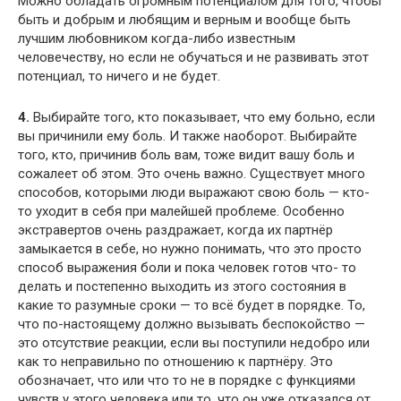
Можно обладать огромным потенциалом для того, чтобы
быть и добрым и любящим и верным и вообще быть
лучшим любовником когда-либо известным
человечеству, но если не обучаться и не развивать этот
потенциал, то ничего и не будет.
4.
Выбирайте того, кто показывает, что ему больно, если
вы причинили ему боль. И также наоборот. Выбирайте
того, кто, причинив боль вам, тоже видит вашу боль и
сожалеет об этом. Это очень важно. Существует много
способов, которыми люди выражают свою боль — кто-
то уходит в себя при малейшей проблеме. Особенно
экстравертов очень раздражает, когда их партнёр
замыкается в себе, но нужно понимать, что это просто
способ выражения боли и пока человек готов что- то
делать и постепенно выходить из этого состояния в
какие то разумные сроки — то всё будет в порядке. То,
что по-настоящему должно вызывать беспокойство —
это отсутствие реакции, если вы поступили недобро или
как то неправильно по отношению к партнёру. Это
обозначает, что или что то не в порядке с функциями
чувств у этого человека или то, что он уже отказался от