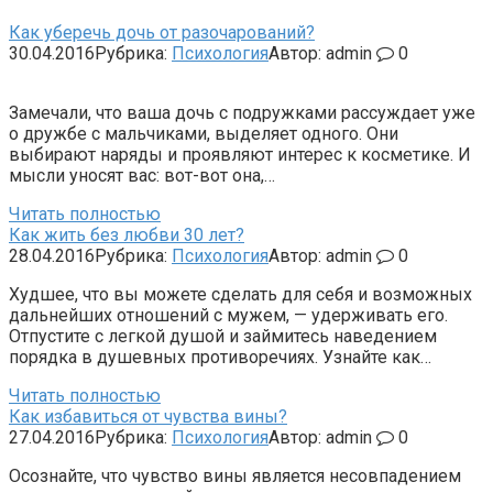
Как уберечь дочь от разочарований?
30.04.2016
Рубрика:
Психология
Автор:
admin
0
Замечали, что ваша дочь с подружками рассуждает уже
о дружбе с мальчиками, выделяет одного. Они
выбирают наряды и проявляют интерес к косметике. И
мысли уносят вас: вот-вот она,…
Читать полностью
Как жить без любви 30 лет?
28.04.2016
Рубрика:
Психология
Автор:
admin
0
Худшее, что вы можете сделать для себя и возможных
дальнейших отношений с мужем, — удерживать его.
Отпустите с легкой душой и займитесь наведением
порядка в душевных противоречиях. Узнайте как…
Читать полностью
Как избавиться от чувства вины?
27.04.2016
Рубрика:
Психология
Автор:
admin
0
Осознайте, что чувство вины является несовпадением